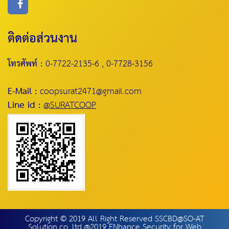
ติดต่อส่วนงาน
โทรศัพท์ :
0-7722-2135-6 , 0-7728-3156
E-Mail :
coopsurat2471@gmail.com
Line id :
@SURATCOOP
Copyright © 2019 All Right Reserved SSCBD@SO-AT
Solution.co.,ltd.@2019 ENhance Security for Web