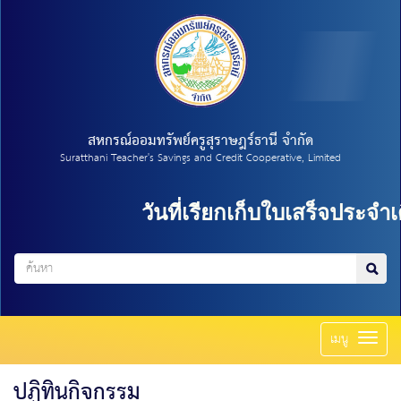
สหกรณ์ออมทรัพย์ครูสุราษฎร์ธานี จำกัด
Suratthani Teacher's Savings and Credit Cooperative, Limited
วันที่เรียกเก็บใบเสร็จประจำเด
Toggl
เมนู
naviga
ปฏิทินกิจกรรม