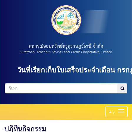
สหกรณ์ออมทรัพย์ครูสุราษฎร์ธานี จำกัด
Suratthani Teacher's Savings and Credit Cooperative, Limited
วันที่เรียกเก็บใบเสร็จประจำเดือน กรกฎาคม 
Toggl
เมนู
naviga
ปฏิทินกิจกรรม