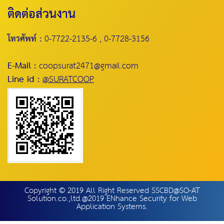
ติดต่อส่วนงาน
โทรศัพท์ :
0-7722-2135-6 , 0-7728-3156
E-Mail :
coopsurat2471@gmail.com
Line id :
@SURATCOOP
Copyright © 2019 All Right Reserved SSCBD@SO-AT
Solution.co.,ltd.@2019 ENhance Security for Web
Application Systems.