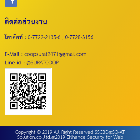
ติดต่อส่วนงาน
โทรศัพท์ :
0-7722-2135-6 , 0-7728-3156
E-Mail :
coopsurat2471@gmail.com
Line id :
@SURATCOOP
Copyright © 2019 All Right Reserved SSCBD@SO-AT
Solution.co.,ltd.@2019 ENhance Security for Web