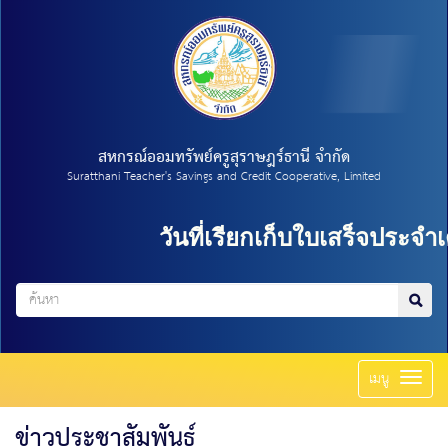
สหกรณ์ออมทรัพย์ครูสุราษฎร์ธานี จำกัด
Suratthani Teacher's Savings and Credit Cooperative, Limited
วันที่เรียกเก็บใบเสร็จประจำเด
Toggl
เมนู
naviga
ข่าวประชาสัมพันธ์