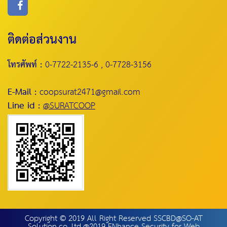
ติดต่อส่วนงาน
โทรศัพท์ :
0-7722-2135-6 , 0-7728-3156
E-Mail :
coopsurat2471@gmail.com
Line id :
@SURATCOOP
Copyright © 2019 All Right Reserved SSCBD@SO-AT
Solution.co.,ltd.@2019 ENhance Security for Web