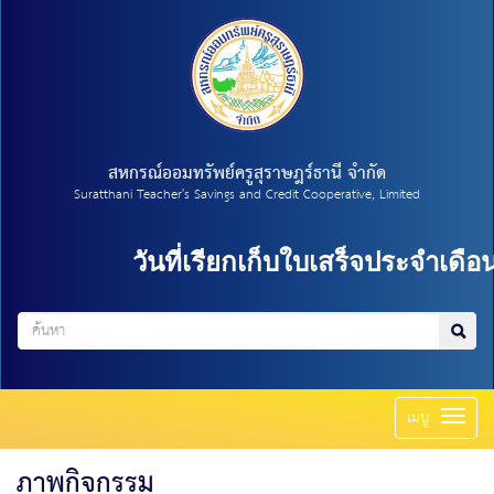
สหกรณ์ออมทรัพย์ครูสุราษฎร์ธานี จำกัด
Suratthani Teacher's Savings and Credit Cooperative, Limited
วันที่เรียกเก็บใบเสร็จประจำเดือน กรกฎา
Toggl
เมนู
naviga
ภาพกิจกรรม