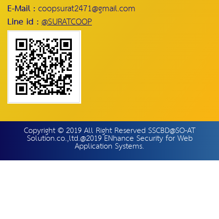
E-Mail :
coopsurat2471@gmail.com
Line id :
@SURATCOOP
Copyright © 2019 All Right Reserved SSCBD@SO-AT
Solution.co.,ltd.@2019 ENhance Security for Web
Application Systems.