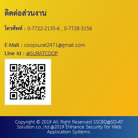
ติดต่อส่วนงาน
โทรศัพท์ :
0-7722-2135-6 , 0-7728-3156
E-Mail :
coopsurat2471@gmail.com
Line id :
@SURATCOOP
Copyright © 2019 All Right Reserved SSCBD@SO-AT
Solution.co.,ltd.@2019 ENhance Security for Web
Application Systems.