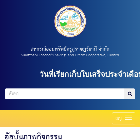
สหกรณ์ออมทรัพย์ครูสุราษฎร์ธานี จำกัด
Suratthani Teacher's Savings and Credit Cooperative, Limited
วันที่เรียกเก็บใบเสร็จประจำเดือน
Toggl
เมนู
naviga
อัลบั้มภาพกิจกรรม