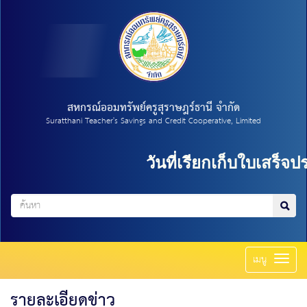
สหกรณ์ออมทรัพย์ครูสุราษฎร์ธานี จำกัด
Suratthani Teacher's Savings and Credit Cooperative, Limited
วันที่เรียกเก็บใบเสร็จ
Toggl
เมนู
naviga
รายละเอียดข่าว