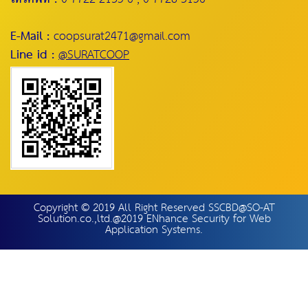
E-Mail :
coopsurat2471@gmail.com
Line id :
@SURATCOOP
Copyright © 2019 All Right Reserved SSCBD@SO-AT
Solution.co.,ltd.@2019 ENhance Security for Web
Application Systems.